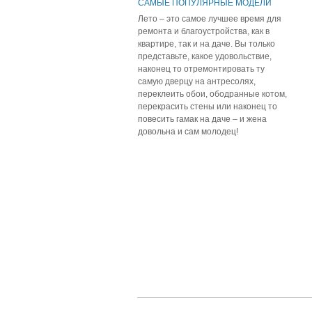
САМЫЕ ПОПУЛЯРНЫЕ МОДЕЛИ
ЛЕСТНИЦ!
Лето – это самое лучшее время для
ремонта и благоустройства, как в
квартире, так и на даче. Вы только
представьте, какое удовольствие,
наконец то отремонтировать ту
самую дверцу на антресолях,
переклеить обои, ободранные котом,
перекрасить стены или наконец то
повесить гамак на даче – и жена
довольна и сам молодец!