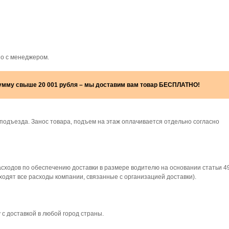
но с менеджером.
сумму свыше 20 001 рубля – мы доставим вам товар БЕСПЛАТНО!
подъезда. Занос товара, подъем на этаж оплачивается отдельно согласно
асходов по обеспечению доставки в размере водителю на основании статьи 4
 входят все расходы компании, связанные с организацией доставки).
 с доставкой в любой город страны.