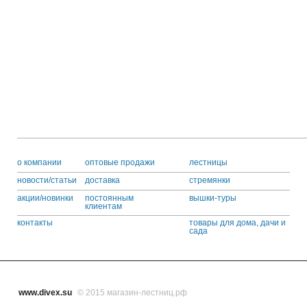
o компании
оптовые продажи
лестницы
новости/статьи
доставка
стремянки
акции/новинки
постоянным
вышки-туры
клиентам
контакты
товары для дома, дачи и
сада
www.divex.su
© 2015 магазин-лестниц.рф