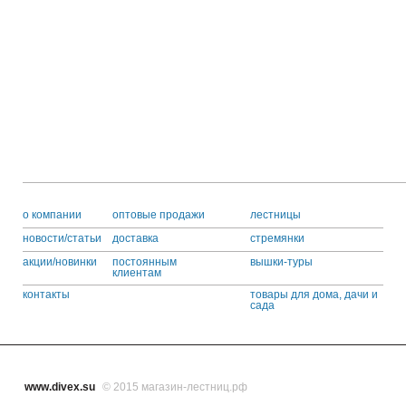
o компании
оптовые продажи
лестницы
новости/статьи
доставка
стремянки
акции/новинки
постоянным
вышки-туры
клиентам
контакты
товары для дома, дачи и
сада
www.divex.su
© 2015 магазин-лестниц.рф