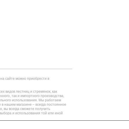
на сайте можно приобрести в
ех видов лестниц и стремянок, как
енного, так и импортного производства,
ального использования. Мы работаем
у в нашем магазине – всегда постоянное
о, вы всегда сможете получить
выбора и использования той или иной