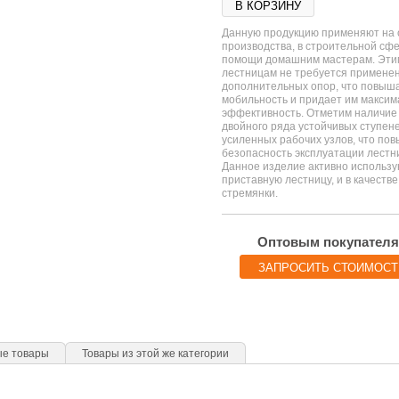
В КОРЗИНУ
Данную продукцию применяют на 
производства, в строительной сфе
помощи домашним мастерам. Эти
лестницам не требуется примене
дополнительных опор, что повыша
мобильность и придает им макси
эффективность. Отметим наличие
двойного ряда устойчивых ступене
усиленных рабочих узлов, что по
безопасность эксплуатации лестн
Данное изделие активно использую
приставную лестницу, и в качестве
стремянки.
Оптовым покупател
ЗАПРОСИТЬ СТОИМОСТ
ые товары
Товары из этой же категории