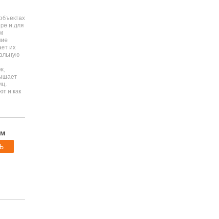
объектах
ре и для
м
ние
ет их
мальную
к,
вышает
иц.
т и как
ям
Ь