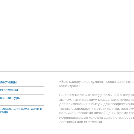
«Всю садовую продукцию, представленную 
лестницы
Максидоме»
стремянки
В нашем магазине всегда большой выбор вс
вышки-туры
эконом, так и премиум класса, как отечеств
для применения в быту и для профессион
товары для дома, дачи и
только с заводами изготовителями, поэтом
сада
наличие и гарантия низкой цены. Кроме тог
исчерпывающую консультацию по вопросу 
лестницы или стремянки.