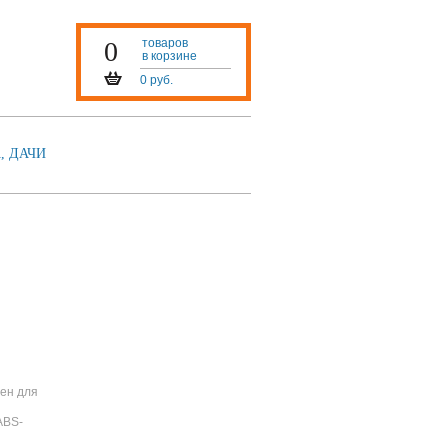
0
товаров
в корзине
0 руб.
, ДАЧИ
чен для
ABS-