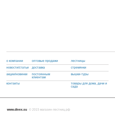
o компании
оптовые продажи
лестницы
новости/статьи
доставка
стремянки
акции/новинки
постоянным
вышки-туры
клиентам
контакты
товары для дома, дачи и
сада
www.divex.su
© 2015 магазин-лестниц.рф