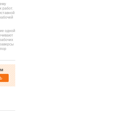
чему
 работ.
иставной
рабочей
ие одной
печивают
рабочих
траверсы
опор
ям
Ь