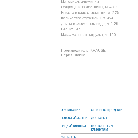
Материал: алюминий
Общая длина лестницы, м: 4.70
Высота в виде стремянки, м: 2.25
Количество ступеней, шт: 4х4
Длина в сложенном виде, м: 1.26
Вес, кг: 14.5
Максимальная нагрузка, кг: 150
Производитель: KRAUSE
Серия: stabilo
o компании
оптовые продажи
новости/статьи
доставка
акции/новинки
постоянным
клиентам
контакты