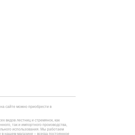
на сайте можно приобрести в
ех видов лестниц и стремянок, как
енного, так и импортного производства,
ального использования. Мы работаем
у в нашем магазине – всегда постоянное