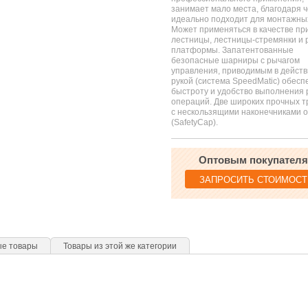
занимает мало места, благодаря 
идеально подходит для монтажных
Может применяться в качестве пр
лестницы, лестницы-стремянки и 
платформы. Запатентованные
безопасные шарниры с рычагом
управления, приводимым в действ
рукой (система SpeedMatic) обес
быстроту и удобство выполнения 
операций. Две широких прочных 
с нескользящими наконечниками 
(SafetyCap).
Оптовым покупател
ЗАПРОСИТЬ СТОИМОСТ
ые товары
Товары из этой же категории