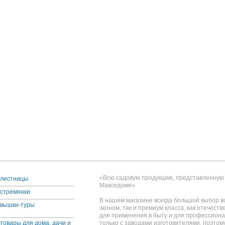
«Всю садовую продукцию, представленную 
лестницы
Максидоме»
стремянки
В нашем магазине всегда большой выбор вс
вышки-туры
эконом, так и премиум класса, как отечеств
для применения в быту и для профессион
товары для дома, дачи и
только с заводами изготовителями, поэтом