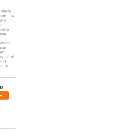
емянка
тремянка,
шим
ся
круга
дов,
 имеет
акже
ого
имальный
и на
вость
ям
Ь