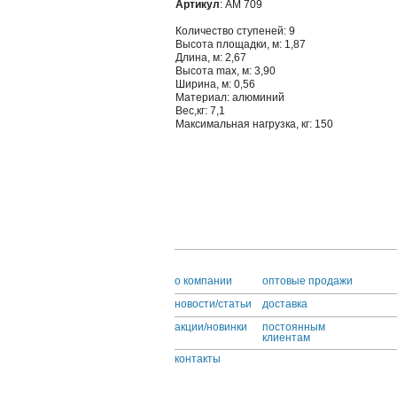
Артикул
: АМ 709
Количество ступеней: 9
Высота площадки, м: 1,87
Длина, м: 2,67
Высота max, м: 3,90
Ширина, м: 0,56
Материал: алюминий
Вес,кг: 7,1
Максимальная нагрузка, кг: 150
o компании
оптовые продажи
новости/статьи
доставка
акции/новинки
постоянным
клиентам
контакты