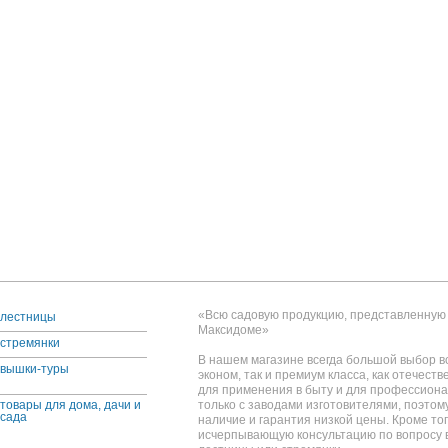
«Всю садовую продукцию, представленную 
лестницы
Максидоме»
стремянки
В нашем магазине всегда большой выбор вс
вышки-туры
эконом, так и премиум класса, как отечеств
для применения в быту и для профессион
товары для дома, дачи и
только с заводами изготовителями, поэтом
сада
наличие и гарантия низкой цены. Кроме тог
исчерпывающую консультацию по вопросу 