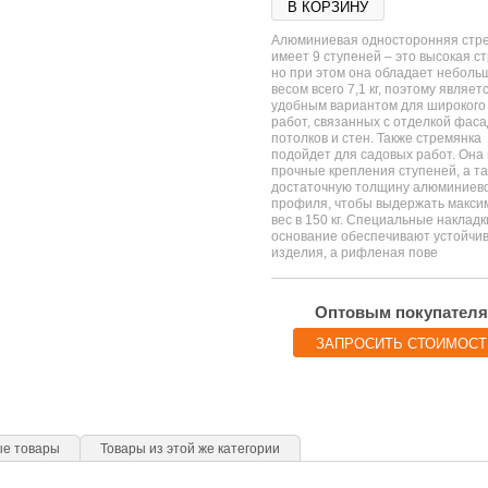
В КОРЗИНУ
Алюминиевая односторонняя стр
имеет 9 ступеней – это высокая с
но при этом она обладает неболь
весом всего 7,1 кг, поэтому являет
удобным вариантом для широкого 
работ, связанных с отделкой фаса
потолков и стен. Также стремянка
подойдет для садовых работ. Она
прочные крепления ступеней, а т
достаточную толщину алюминиев
профиля, чтобы выдержать макс
вес в 150 кг. Специальные накладк
основание обеспечивают устойчи
изделия, а рифленая пове
Оптовым покупател
ЗАПРОСИТЬ СТОИМОСТ
ые товары
Товары из этой же категории