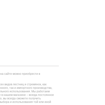
на сайте можно приобрести в
ех видов лестниц и стремянок, как
енного, так и импортного производства,
ального использования. Мы работаем
у в нашем магазине – всегда постоянное
о, вы всегда сможете получить
выбора и использования той или иной