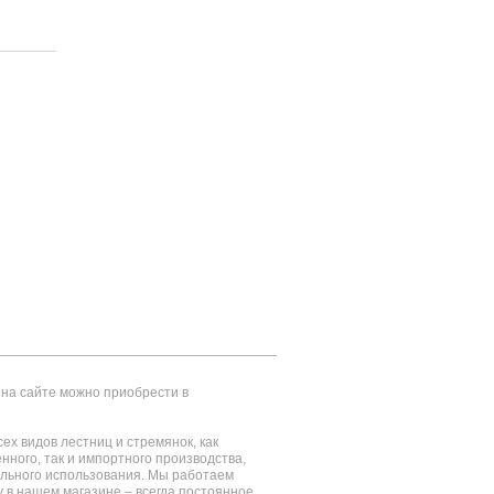
на сайте можно приобрести в
ех видов лестниц и стремянок, как
енного, так и импортного производства,
ального использования. Мы работаем
у в нашем магазине – всегда постоянное