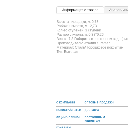
Информация о товаре
Аналогичн
Высота площадки, м: 0,73
Рабочая высота, м - 2,73
Кол-во ступеней: 3 ступени
Размер ступени, м: 0,38*0,26
Вес, кг: 7,3 Габариты в сложенном виде (вы
Производитель: Италия / Framar
Материал: Сталь/Порошковое покрытие
Тип: Бытовая
o компании
оптовые продажи
новости/статьи
доставка
акции/новинки
постоянным
клиентам
контакты