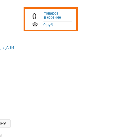
0
товаров
в корзине
0 руб.
, ДАЧИ
ИНУ
м