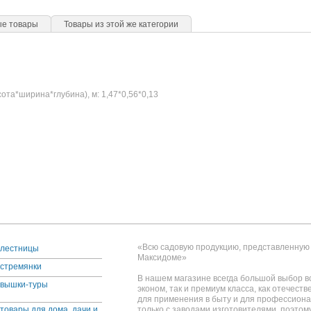
ые товары
Товары из этой же категории
сота*ширина*глубина), м: 1,47*0,56*0,13
«Всю садовую продукцию, представленную 
лестницы
Максидоме»
стремянки
В нашем магазине всегда большой выбор вс
вышки-туры
эконом, так и премиум класса, как отечеств
для применения в быту и для профессион
товары для дома, дачи и
только с заводами изготовителями, поэтом