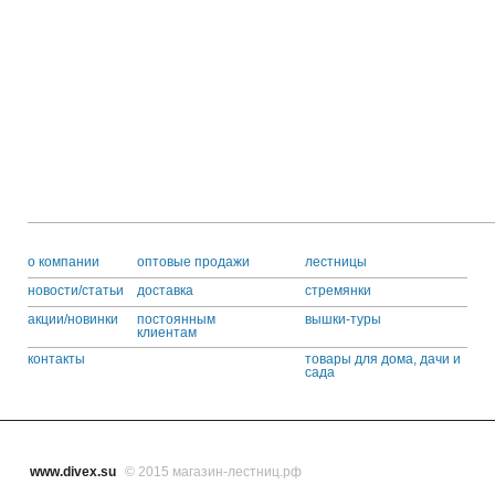
o компании
оптовые продажи
лестницы
новости/статьи
доставка
стремянки
акции/новинки
постоянным
вышки-туры
клиентам
контакты
товары для дома, дачи и
сада
www.divex.su
© 2015 магазин-лестниц.рф