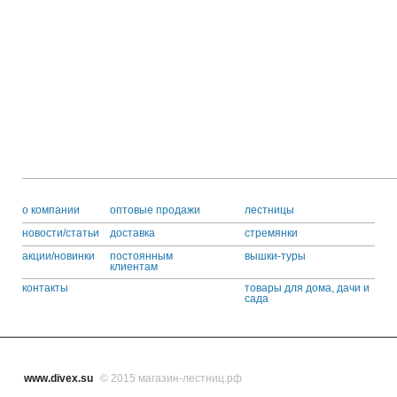
o компании
оптовые продажи
лестницы
новости/статьи
доставка
стремянки
акции/новинки
постоянным
вышки-туры
клиентам
контакты
товары для дома, дачи и
сада
www.divex.su
© 2015 магазин-лестниц.рф