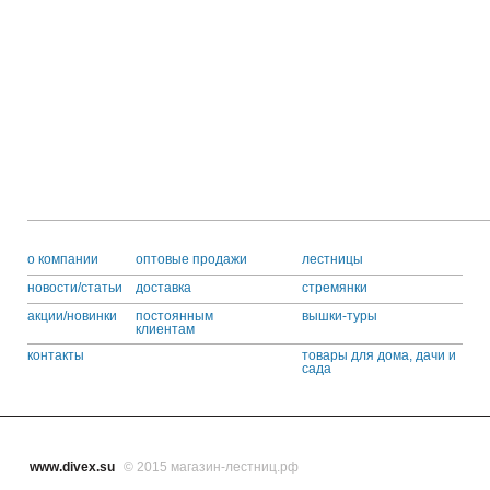
o компании
оптовые продажи
лестницы
новости/статьи
доставка
стремянки
акции/новинки
постоянным
вышки-туры
клиентам
контакты
товары для дома, дачи и
сада
www.divex.su
© 2015 магазин-лестниц.рф