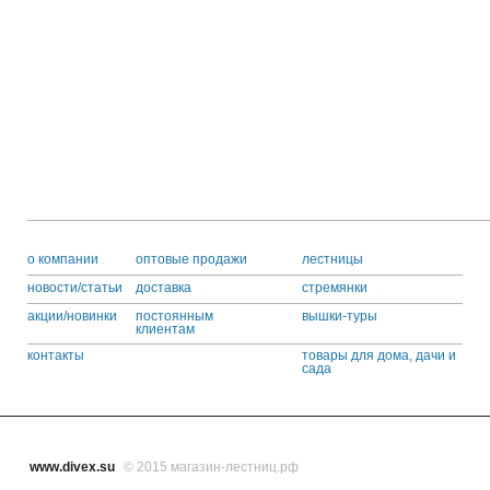
o компании
оптовые продажи
лестницы
новости/статьи
доставка
стремянки
акции/новинки
постоянным
вышки-туры
клиентам
контакты
товары для дома, дачи и
сада
www.divex.su
© 2015 магазин-лестниц.рф